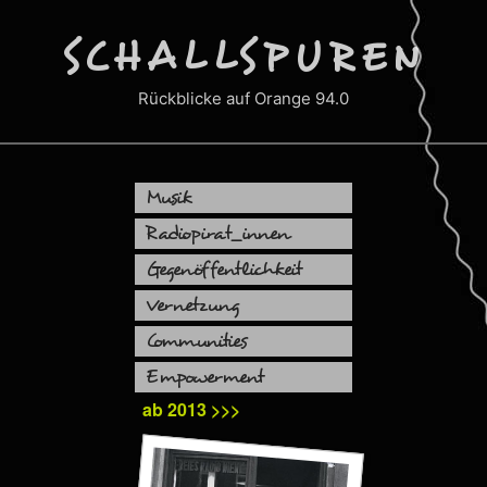
Zum
Inhalt
SCHALLSPUREN
springen
Rückblicke auf Orange 94.0
Musik
Radiopirat_innen
Gegenöffentlichkeit
Vernetzung
Communities
Empowerment
ab 2013 >>>