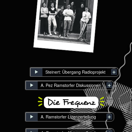
Steinert: Übergang Radioprojekt
A. Pez Ramstorfer Diskussionen
Die Frequenz
A. Ramstorfer Lizenzerteilung