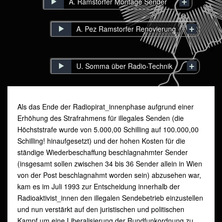
A. Ramstorfer Montage Sender
A. Pez Ramstorfer Renovierung
U. Somma über Radio-Technik
Als das Ende der Radiopirat_innenphase aufgrund einer
Erhöhung des Strafrahmens für illegales Senden (die
Höchststrafe wurde von 5.000,00 Schilling auf 100.000,00
Schilling! hinaufgesetzt) und der hohen Kosten für die
ständige Wiederbeschaffung beschlagnahmter Sender
(insgesamt sollen zwischen 34 bis 36 Sender allein in Wien
von der Post beschlagnahmt worden sein) abzusehen war,
kam es im Juli 1993 zur Entscheidung innerhalb der
Radioaktivist_innen den illegalen Sendebetrieb einzustellen
und nun verstärkt auf den juristischen und politischen
Kampf um eine Liberalisierung der Rundfunkordnung zu