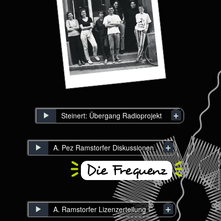
Steinert: Übergang Radioprojekt
A. Pez Ramstorfer Diskussionen
Die Frequenz
A. Ramstorfer Lizenzerteilung