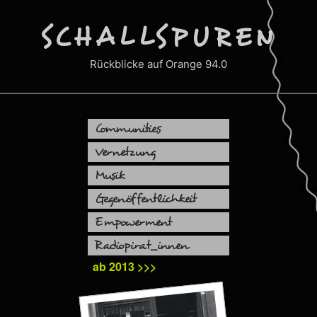
Zum
Inhalt
SCHALLSPUREN
springen
Rückblicke auf Orange 94.0
Communities
Vernetzung
Musik
Gegenöffentlichkeit
Empowerment
Radiopirat_innen
ab 2013 >>>