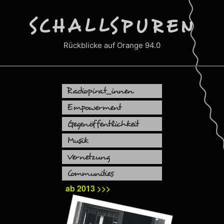
Zum
Inhalt
SCHALLSPUREN
springen
Rückblicke auf Orange 94.0
Radiopirat_innen
Empowerment
Gegenöffentlichkeit
Musik
Vernetzung
Communities
ab 2013 >>>