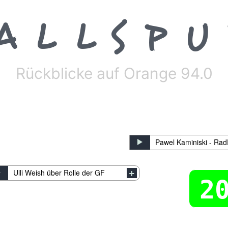
ALLSP
Rückblicke auf Orange 94.0
Pawel Kaminiski - Ra
Ulli Weish über Rolle der GF
2