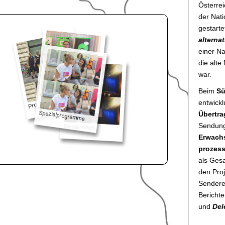
Österre
der Nati
gestarte
alterna
einer N
die alte
war.
Beim
Sü
Organisation
entwickl
Projekte
Spezialprogramme
Übertr
Sendun
Sendereihen
Erwach
prozess
als Gesa
den Pro
Sendere
Berichte
und
Del