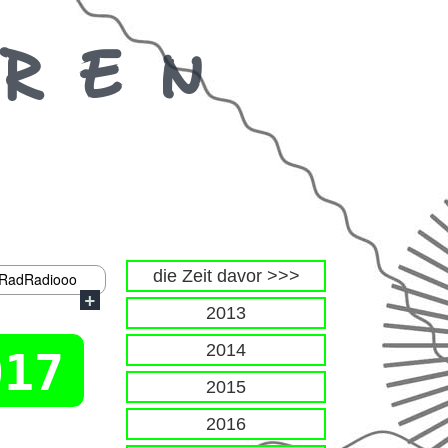
UREN
die Zeit davor >>>
dRadRadiooo
2013
2014
017
2015
2016