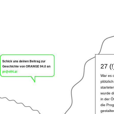
Schick uns deinen Beitrag zur
27 (
Geschichte von ORANGE 94.0 an
pr@o94.at
War es 
plötzlic
startet
wurde d
in der Ö
die Pro
gestalt