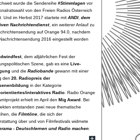
ichweit wurde die Sendereihe
#
Stimmlagen
vor
onalratswahl von den Freien Radios Österreich
t. Und im Herbst 2017 startete mit
ANDI
,
dem
tiven Nachrichtendienst
, ein weiterer Anlauf zu
achrichtensendung auf Orange 94.0, nachdem
 Nachrichtensendung 2016 eingestellt worden
dwindfest
, dem alljährlichen Fest der
ungspolitischen Szene, gab es eine
Live-
agung
und die
Radiobande
gewann mit einer
g den
20. Radiopreis der
senenbildung
in der Kategorie
orientiertes/interaktives Radio
. Radio Orange
mtprojekt erhielt im April den
Mig Award
. Bei
jekten entstanden zwei neue thematische
ihen, die
Filmtöne
, die sich der
rstattung über und von Filmfestivals widmete
erama - Deutschlernen und Radio machen
.