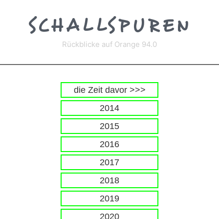
Zum
Inhalt
SCHALLSPUREN
springen
Rückblicke auf Orange 94.0
die Zeit davor >>>
2014
2015
2016
2017
2018
2019
2020