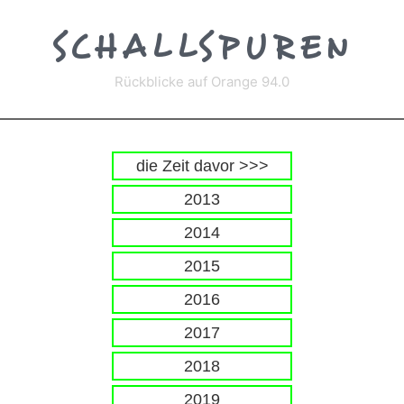
Zum
Inhalt
SCHALLSPUREN
springen
Rückblicke auf Orange 94.0
die Zeit davor >>>
2013
2014
2015
2016
2017
2018
2019